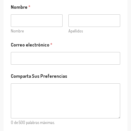
S
Nombre
*
u
s
C
o
m
Nombre
Apellidos
p
a
Correo electrónico
*
r
t
a
S
u
s
Comparta Sus Preferencias
0 de 500 palabras máximas.