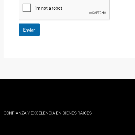
o
Enviar
CONFIANZA Y EXCELENCIA EN BIENES RAICES