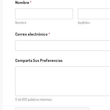
Nombre
*
Nombre
Apellidos
*
Correo electrónico
*
P
r
e
f
e
r
Comparta Sus Preferencias
e
n
c
i
a
s
C
o
0 de 500 palabras máximas.
r
r
e