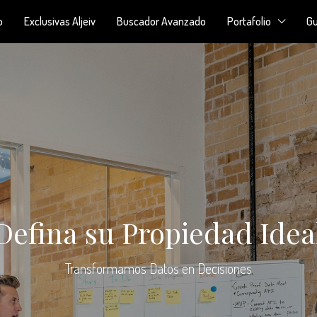
o
Exclusivas Aljeiv
Buscador Avanzado
Portafolio
Gu
Defina su Propiedad Idea
Transformamos Datos en Decisiones