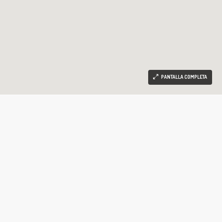
PANTALLA COMPLETA
a por Zona
Operación
Limpiar
Explorar
Ordenar por:
Orden por defecto