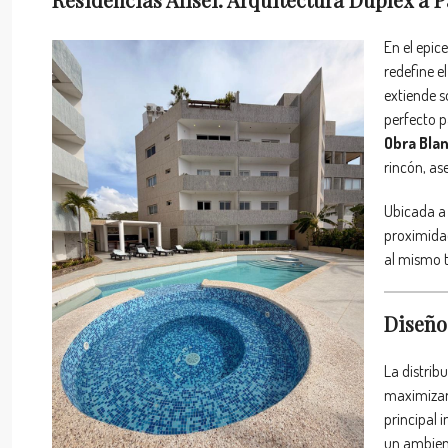
En el epic
redefine e
extiende s
perfecto p
Obra Bla
rincón, as
Ubicada a
proximidad
al mismo t
Diseño 
La distrib
maximizar 
principal 
un ambient