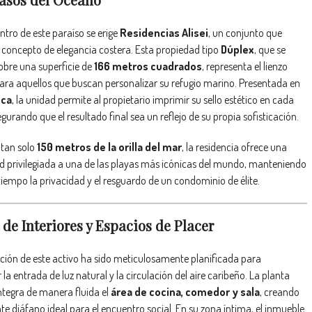
entro de este paraíso se erige
Residencias Alisei
, un conjunto que
l concepto de elegancia costera. Esta propiedad tipo
Dúplex
, que se
obre una superficie de
166 metros cuadrados
, representa el lienzo
ara aquellos que buscan personalizar su refugio marino. Presentada en
nca
, la unidad permite al propietario imprimir su sello estético en cada
egurando que el resultado final sea un reflejo de su propia sofisticación.
 tan solo
150 metros de la orilla del mar
, la residencia ofrece una
 privilegiada a una de las playas más icónicas del mundo, manteniendo
iempo la privacidad y el resguardo de un condominio de élite.
de Interiores y Espacios de Placer
ución de este activo ha sido meticulosamente planificada para
la entrada de luz natural y la circulación del aire caribeño. La planta
integra de manera fluida el
área de cocina, comedor y sala
, creando
e diáfano ideal para el encuentro social. En su zona íntima, el inmueble