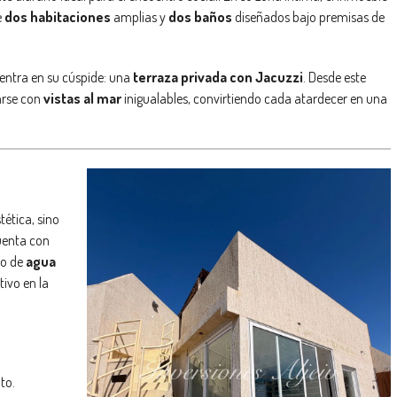
e
dos habitaciones
amplias y
dos baños
diseñados bajo premisas de
entra en su cúspide: una
terraza privada con Jacuzzi
. Desde este
tarse con
vistas al mar
inigualables, convirtiendo cada atardecer en una
tética, sino
enta con
ro de
agua
tivo en la
to.