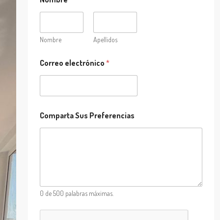
Nombre
Apellidos
C
Correo electrónico
*
o
r
r
e
o
*
Comparta Sus Preferencias
C
o
r
r
e
o
0 de 500 palabras máximas.