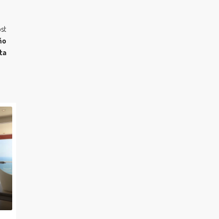
st
ño
ta