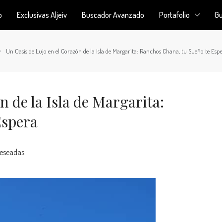
o
Exclusivas Aljeiv
Buscador Avanzado
Portafolio
Gu
Un Oasis de Lujo en el Corazón de la Isla de Margarita: Ranchos Chana, tu Sueño te Esp
n de la Isla de Margarita:
Espera
Deseadas