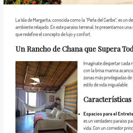
La Isla de Margarita, conocida como la “Perla del Caribe”, es un 
ambiente relajado. En este paraíso terrenal, te presentamos una
que redefine el concepto de lujo y confort.
Un Rancho de Chana que Supera Toda
Imagínate despertar cada 
con la brisa marina acarici
zonas más privilegiadas de 
estilo de vida inigualable.
Característica
Espacios para el Entret
es un verdadero paraíso pa
vida. Con un comedor princ