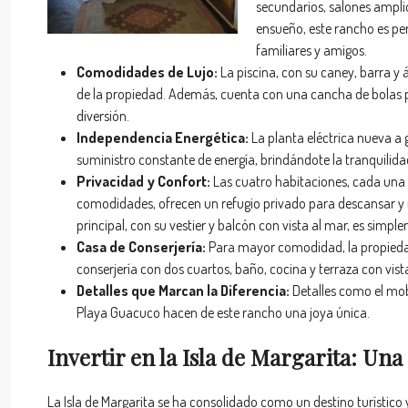
secundarios, salones ampli
ensueño, este rancho es per
familiares y amigos.
Comodidades de Lujo:
La piscina, con su caney, barra y 
de la propiedad. Además, cuenta con una cancha de bolas p
diversión.
Independencia Energética:
La planta eléctrica nueva a 
suministro constante de energía, brindándote la tranquilida
Privacidad y Confort:
Las cuatro habitaciones, cada una c
comodidades, ofrecen un refugio privado para descansar y r
principal, con su vestier y balcón con vista al mar, es simpl
Casa de Conserjería:
Para mayor comodidad, la propieda
conserjería con dos cuartos, baño, cocina y terraza con vist
Detalles que Marcan la Diferencia:
Detalles como el mobi
Playa Guacuco hacen de este rancho una joya única.
Invertir en la Isla de Margarita: Una
La Isla de Margarita se ha consolidado como un destino turístico y 