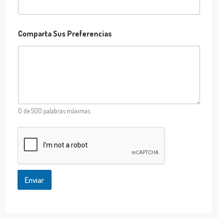
*
Comparta Sus Preferencias
N
o
m
b
r
e
e
l
e
0 de 500 palabras máximas.
c
t
r
ó
n
i
c
Enviar
o