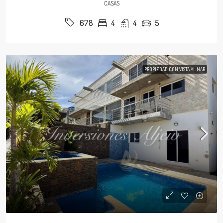
CASAS
4
4
5
678
PROPIEDAD CON VISTA AL MAR