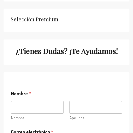
Selección Premium
¿Tienes Dudas? ¡Te Ayudamos!
C
Nombre
*
o
r
r
e
o
Nombre
Apellidos
P
r
Correo electrónico
*