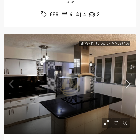
CASAS
4
4
2
666
EN VENTA
UBICACIÓN PRIVILEGIADA