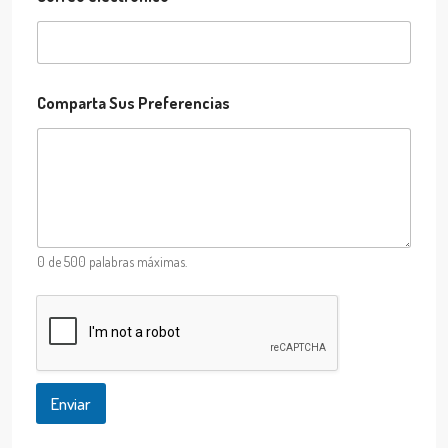
e
f
e
r
e
n
Comparta Sus Preferencias
c
i
a
s
N
o
m
b
0 de 500 palabras máximas.
r
e
Enviar