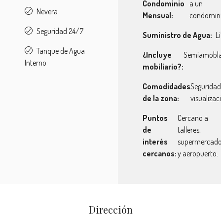
Condominio
a un
Nevera
Mensual:
condomin
Seguridad 24/7
Suministro de Agua:
L
Tanque de Agua
¿Incluye
Semiamobl
Interno
mobiliario?:
Comodidades
Seguridad
de la zona:
visualizac
Puntos
Cercano a
de
talleres,
interés
supermercado
cercanos:
y aeropuerto.
Dirección