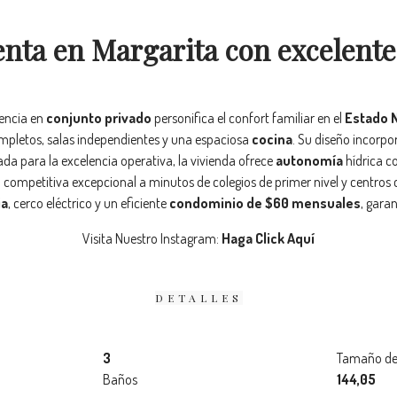
enta en Margarita con excelente
dencia en
conjunto privado
personifica el confort familiar en el
Estado 
ompletos, salas independientes y una espaciosa
cocina
. Su diseño incorp
da para la excelencia operativa, la vivienda ofrece
autonomía
hídrica c
 competitiva excepcional a minutos de colegios de primer nivel y centros 
ia
, cerco eléctrico y un eficiente
condominio de $60 mensuales
, gara
Visita Nuestro Instagram:
Haga Click Aquí
DETALLES
3
Tamaño de
Baños
144,05