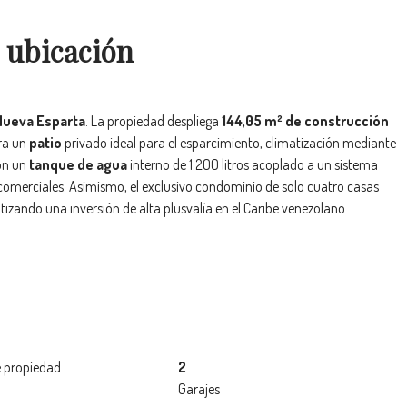
 ubicación
Nueva Esparta
. La propiedad despliega
144,05 m² de construcción
ora un
patio
privado ideal para el esparcimiento, climatización mediante
on un
tanque de agua
interno de 1.200 litros acoplado a un sistema
comerciales. Asimismo, el exclusivo condominio de solo cuatro casas
ntizando una inversión de alta plusvalía en el Caribe venezolano.
 propiedad
2
Garajes