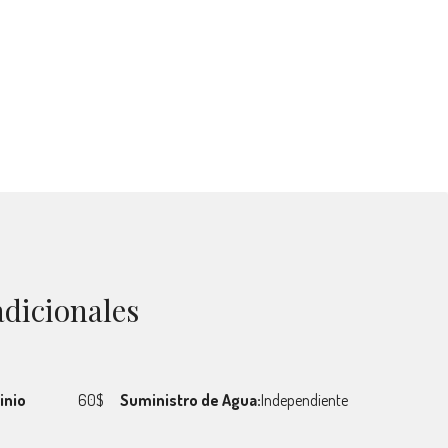
adicionales
inio
60$
Suministro de Agua:
Independiente