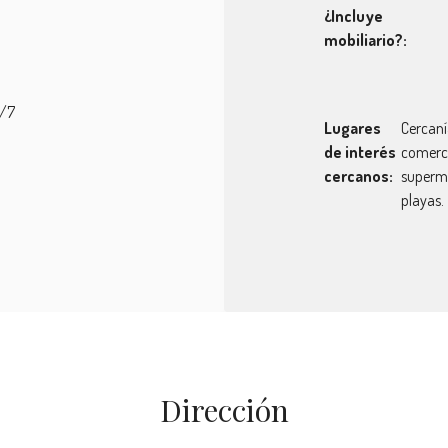
¿Incluye
mobiliario?:
4/7
Lugares
Cercaní
de interés
comerci
cercanos:
superm
playas.
Dirección