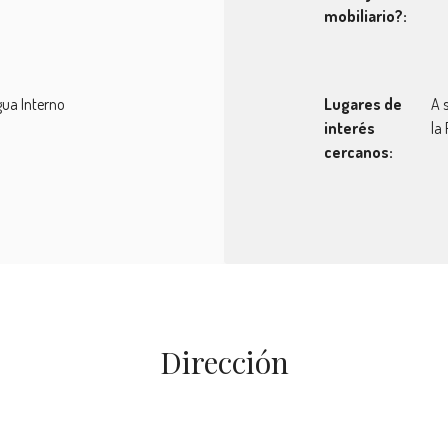
mobiliario?:
ua Interno
Lugares de
A 
interés
la
cercanos:
Dirección