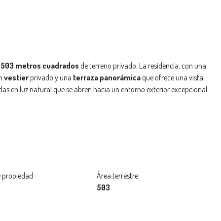
e
503 metros cuadrados
de terreno privado. La residencia, con una
un
vestier
privado y una
terraza panorámica
que ofrece una vista
das en luz natural que se abren hacia un entorno exterior excepcional.
 propiedad
Área terrestre
503