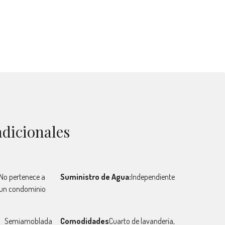
adicionales
No pertenece a
Suministro de Agua:
Independiente
un condominio
Semiamoblada
Comodidades
Cuarto de lavandería,