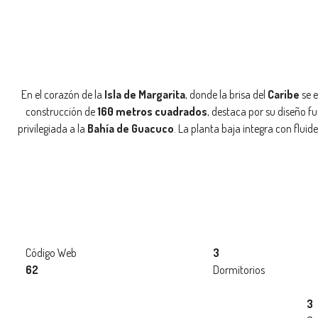
En el corazón de la
Isla de Margarita
, donde la brisa del
Caribe
se e
construcción de
160 metros cuadrados
, destaca por su diseño fun
privilegiada a la
Bahía de Guacuco
. La planta baja integra con flui
Código Web
3
62
Dormitorios
3