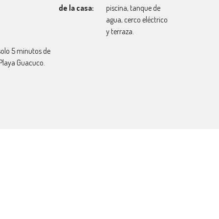
de la casa:
piscina, tanque de
agua, cerco eléctrico
y terraza.
solo 5 minutos de
 Playa Guacuco.