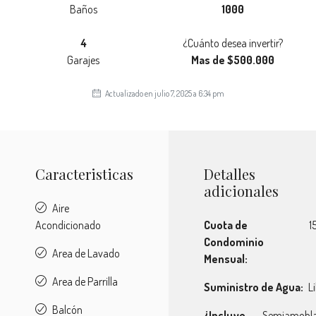
Baños
1000
4
¿Cuánto desea invertir?
Garajes
Mas de $500.000
Actualizado en julio 7, 2025 a 6:34 pm
Caracteristicas
Detalles
adicionales
Aire
Acondicionado
Cuota de
1
Condominio
Area de Lavado
Mensual:
Area de Parrilla
Suministro de Agua:
L
Balcón
¿Incluye
Semiamobl