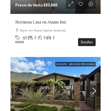
Precio de Venta
$85,000
Hermosa Casa en Atamo Sur
Atamo Sur, Nueva Esparta, Venezuela
2
3
2
137
Detalles
CASAS
EN VENTA
UBICACIÓN PRIVILEGIADA