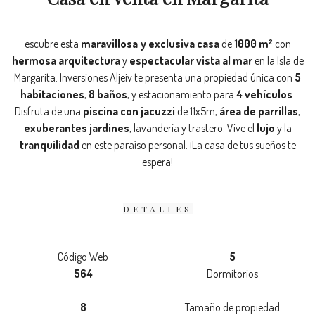
escubre esta
maravillosa y exclusiva casa
de
1000 m²
con
hermosa arquitectura
y
espectacular vista al mar
en la Isla de
Margarita. Inversiones Aljeiv te presenta una propiedad única con
5
habitaciones
,
8 baños
, y estacionamiento para
4 vehículos
.
Disfruta de una
piscina con jacuzzi
de 11x5m,
área de parrillas
,
exuberantes jardines
, lavandería y trastero. Vive el
lujo
y la
tranquilidad
en este paraíso personal. ¡La casa de tus sueños te
espera!
DETALLES
Código Web
5
564
Dormitorios
8
Tamaño de propiedad