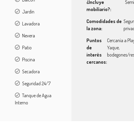
¿Incluye
Sem
mobiliario?:
Jardín
Comodidades de
Segur
Lavadora
la zona:
priva
Nevera
Puntos
Cercanía a Pla
Patio
de
Yaque,
interés
bodegones/res
Piscina
cercanos:
Secadora
Seguridad 24/7
Tanque de Agua
Interno