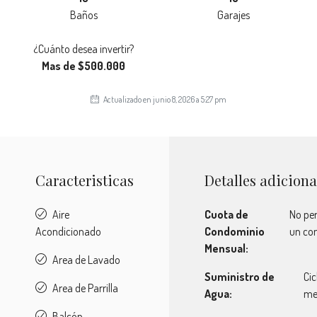
Baños
Garajes
¿Cuánto desea invertir?
Mas de $500.000
Actualizado en junio 8, 2026 a 5:27 pm
Caracteristicas
Detalles adiciona
Aire
Cuota de
No per
Acondicionado
Condominio
un co
Mensual:
Area de Lavado
Suministro de
Cic
Area de Parrilla
Agua:
me
Balcón