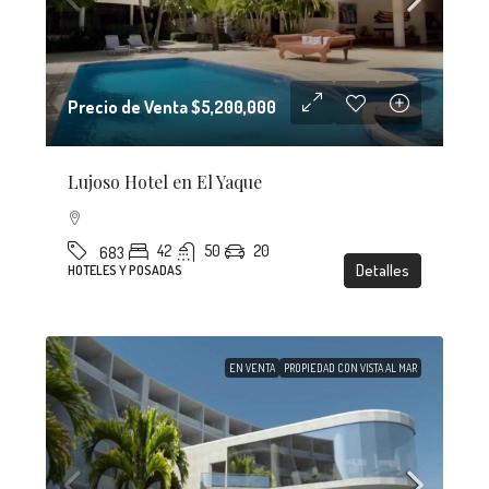
Precio de Venta
$5,200,000
Lujoso Hotel en El Yaque
42
50
20
683
Detalles
HOTELES Y POSADAS
EN VENTA
PROPIEDAD CON VISTA AL MAR