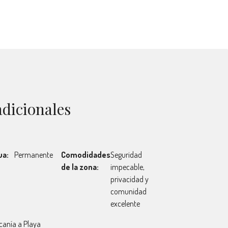
adicionales
ua:
Permanente
Comodidades
Seguridad
de la zona:
impecable,
privacidad y
comunidad
excelente
canía a Playa