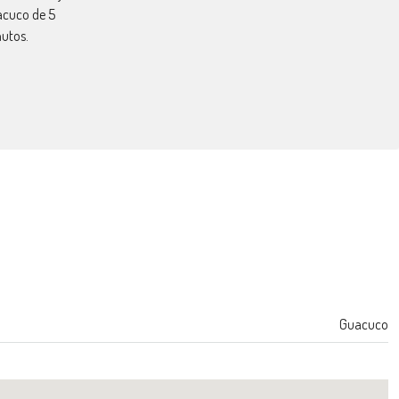
cuco de 5
utos.
Guacuco