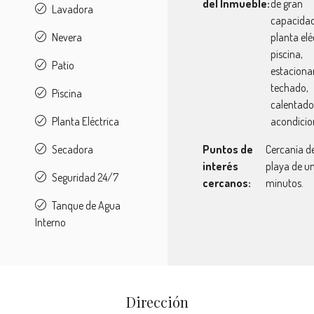
del Inmueble:
de gran
Lavadora
capacidad
Nevera
planta elé
piscina,
Patio
estacion
techado,
Piscina
calentador
Planta Eléctrica
acondicio
Secadora
Puntos de
Cercanía de
interés
playa de u
Seguridad 24/7
cercanos:
minutos.
Tanque de Agua
Interno
Dirección