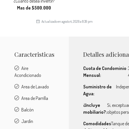
¿Cuánto desea invertir?
Mas de $500.000
Actualizado en agosto 4, 2026 a 8:39 pm
Caracteristicas
Detalles adiciona
Aire
Cuota de Condominio
Acondicionado
Mensual:
Area de Lavado
Suministro de
Indepe
Agua:
Area de Parrilla
¿Incluye
Si, exceptu
Balcón
mobiliario?:
objetos pers
Jardín
Comodidades
Tanque d