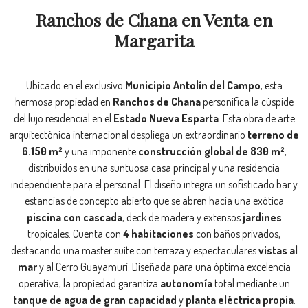
Ranchos de Chana en Venta en
Margarita
Ubicado en el exclusivo
Municipio Antolín del Campo
, esta
hermosa propiedad en
Ranchos de Chana
personifica la cúspide
del lujo residencial en el
Estado Nueva Esparta
. Esta obra de arte
arquitectónica internacional despliega un extraordinario
terreno de
6.150 m²
y una imponente
construcción global de 830 m²
,
distribuidos en una suntuosa casa principal y una residencia
independiente para el personal. El diseño integra un sofisticado bar y
estancias de concepto abierto que se abren hacia una exótica
piscina con cascada
, deck de madera y extensos
jardines
tropicales. Cuenta con
4 habitaciones
con baños privados,
destacando una master suite con terraza y espectaculares
vistas al
mar
y al Cerro Guayamurí. Diseñada para una óptima excelencia
operativa, la propiedad garantiza
autonomía
total mediante un
tanque de agua de gran capacidad
y
planta eléctrica propia
.