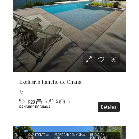
Exclusivo Rancho de Chana
5
5
5
R29
Detalles
RANCHOS DE CHANA
EN
CASA FRENTE AL
PROPIEDAD CON VISTA AL
UBICACIÓN
VENTA
MAR
MAR
PRIVILEGIADA